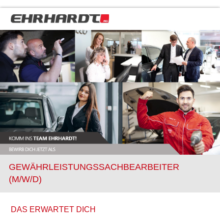
GEWÄHRLEISTUNGSSACHBEARBEITER
(M/W/D)
DAS ERWARTET DICH