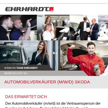
AUTOMOBILVERKÄUFER (M/W/D) SKODA
DAS ERWARTET DICH
Der Automobilverkäufer (m/w/d) ist die Vertrauensperson der